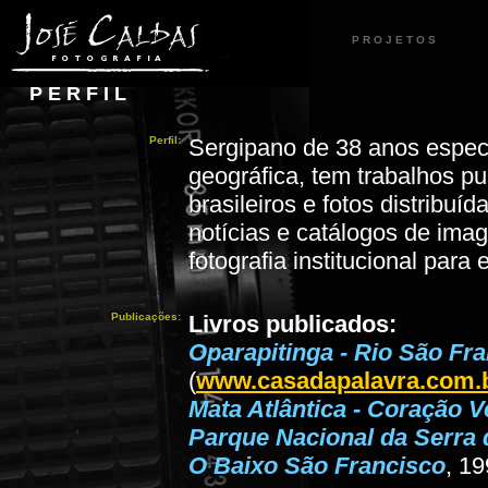
P R O J E T O S
P E R F I L
Perfil:
Sergipano de 38 anos espec
geográfica, tem trabalhos pub
brasileiros e fotos distribu
notícias e catálogos de ima
fotografia institucional para
Publicações:
Livros publicados:
Oparapitinga - Rio São Fr
(
www.casadapalavra.com.
Mata Atlântica - Coração V
Parque Nacional da Serra 
O Baixo São Francisco
, 1